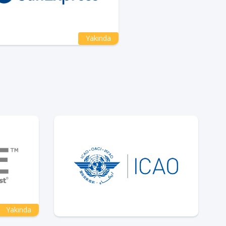
Yakında
Yakında