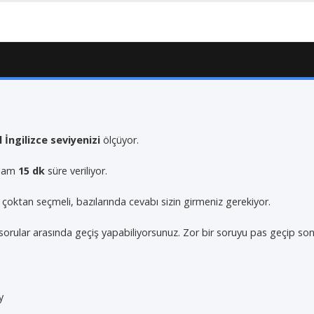
 İngilizce seviyenizi
ölçüyor.
plam
15 dk
süre veriliyor.
ı çoktan seçmeli, bazılarında cevabı sizin girmeniz gerekiyor.
sorular arasında geçiş yapabiliyorsunuz. Zor bir soruyu pas geçip sonra
y