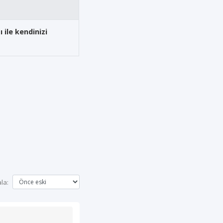
 ile kendinizi
ala: