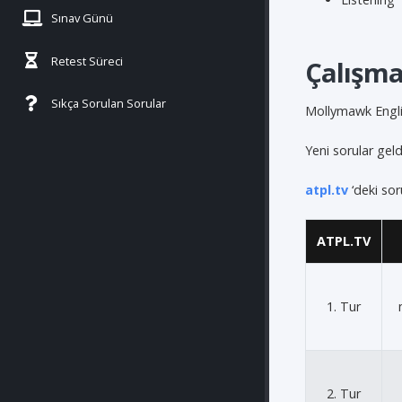
Sınav Günü
Retest Süreci
Çalışm
Sıkça Sorulan Sorular
Mollymawk Engli
Yeni sorular gel
atpl.tv
‘deki sor
ATPL.TV
1. Tur
2. Tur