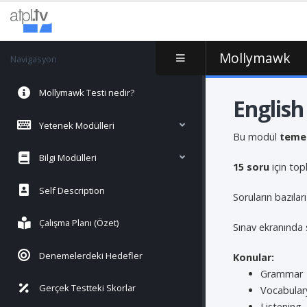
Mollymawk
Navigasyon
Mollymawk Testi nedir?
English
Yetenek Modülleri
Bu modül
temel
Bilgi Modülleri
15 soru
için to
Self Description
Soruların bazılar
Çalışma Planı (Özet)
Sınav ekranında 
Denemelerdeki Hedefler
Konular:
Grammar
Gerçek Testteki Skorlar
Vocabular
Listening