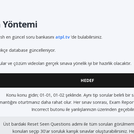
a Yöntemi
sh en güncel soru bankasını
atpl.tv
‘de bulabilirsiniz.
dikçe database güncelleniyor.
ular ve çözüm videoları gerçek sınava yönelik iyi bir hazırlık olacaktır.
HEDEF
Konu konu gidin; 01-01, 01-02 şeklinde. Aynı tip sorular belirli bir s
mantığını oturtmanız daha rahat olur. Her sınav sonrası, Exam Repor
Incorrect butonu ile yanlışlarınızın üzerinden geçebilir
Üst bardaki Reset Seen Questions adımı ile tüm soruları görülmem
konuları seçip 30'ar soruluk karışık sınavlar oluşturabilirsiniz. H