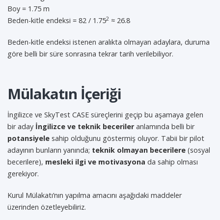
Boy = 1.75 m
2
Beden-kitle endeksi = 82 / 1.75
≈ 26.8
Beden-kitle endeksi istenen aralıkta olmayan adaylara, duruma
göre belli bir süre sonrasına tekrar tarih verilebiliyor.
Mülakatın İçeriği
İngilizce ve SkyTest CASE süreçlerini geçip bu aşamaya gelen
bir aday
İngilizce ve teknik beceriler
anlamında belli bir
potansiyele
sahip olduğunu göstermiş oluyor. Tabii bir pilot
adayının bunların yanında;
teknik olmayan becerilere
(sosyal
becerilere),
mesleki ilgi ve motivasyona
da sahip olması
gerekiyor.
Kurul Mülakatı’nın yapılma amacını aşağıdaki maddeler
üzerinden özetleyebiliriz.