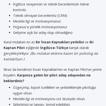
İngilizce seviyenizin ve teknik becerilerinizin tekrar
kontrolü
Teknik olmayan becerileriniz (CRM)
Mesleki ilgi ve motivasyonunuz
Pegasus'a yönelik motivasyonunuz
Gelişime açık bir aday olup olmadığınız
Kurul mülakatı en az
bir İnsan Kaynakları yetkilisi
ve
iki
Kaptan Pilot
eşliğinde
İngilizce-Türkçe
karışık olarak
gerçekleştiriliyor.
(Bu mülakat ekibine bazen bir psikolog da
katılabiliyor.)
Biraz da kendimizi İnsan Kaynakları’nın ve Kaptan Pilot’un yerine
koyalım.
Karşınıza gelen bir pilot aday adayından ne
beklerdiniz?
Özgeçmişi, kişisel özellikleri ve yetkinlikleriyle pilotluğa
uygun olsun.
Mesleki ilgi ve motivasyonu üst düzeyde olsun.
Şirketimizi iyi tanısın, temsil edebilsin.