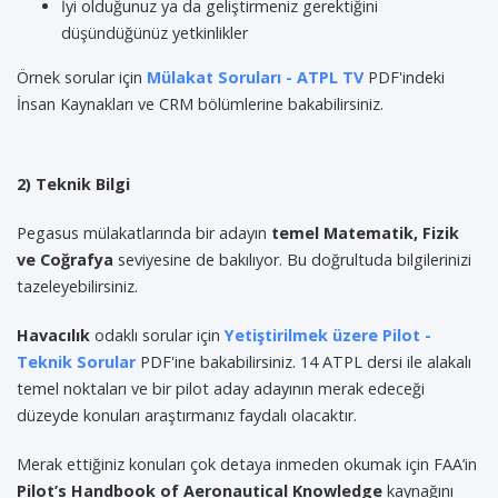
İyi olduğunuz ya da geliştirmeniz gerektiğini
düşündüğünüz yetkinlikler
Örnek sorular için
Mülakat Soruları - ATPL TV
PDF'indeki
İnsan Kaynakları ve CRM bölümlerine bakabilirsiniz.
2) Teknik Bilgi
Pegasus mülakatlarında bir adayın
temel Matematik, Fizik
ve Coğrafya
seviyesine de bakılıyor. Bu doğrultuda bilgilerinizi
tazeleyebilirsiniz.
Havacılık
odaklı sorular için
Yetiştirilmek üzere Pilot -
Teknik Sorular
PDF'ine bakabilirsiniz. 14 ATPL dersi ile alakalı
temel noktaları ve bir pilot aday adayının merak edeceği
düzeyde konuları araştırmanız faydalı olacaktır.
Merak ettiğiniz konuları çok detaya inmeden okumak için FAA’in
Pilot’s Handbook of Aeronautical Knowledge
kaynağını